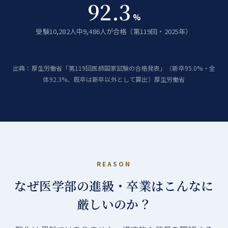
92.3
%
受験10,282人中9,486人が合格（第119回・2025年）
出典：厚生労働省「第119回医師国家試験の合格発表」（新卒95.0%・全
体92.3%、既卒は新卒以外として算出）
厚生労働省
REASON
なぜ医学部の進級・卒業は
こんなに
厳しいのか？